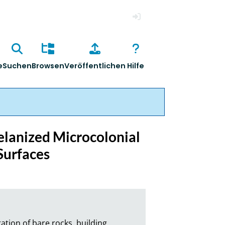
Anmelden
e
Suchen
Browsen
Veröffentlichen
Hilfe
elanized Microcolonial
Surfaces
ation of bare rocks, building 