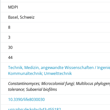
MDPI
Basel, Schweiz
8
3
30
44
Technik, Medizin, angewandte Wissenschaften / Ingeni
Kommunaltechnik; Umwelttechnik
Constantinomyces; Microcolonial fungi; Multilocus phylogeny
tolerance; Subaerial biofilms
10.3390/life8030030
urn:nbn:de:kobv:b43-455182