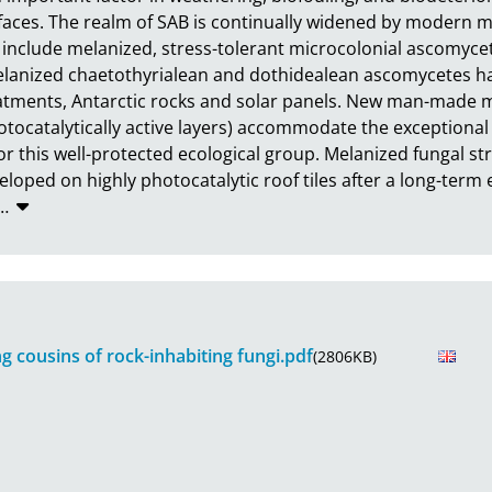
faces. The realm of SAB is continually widened by modern mat
include melanized, stress-tolerant microcolonial ascomycetes
melanized chaetothyrialean and dothidealean ascomycetes h
tments, Antarctic rocks and solar panels. New man-made modi
tocatalytically active layers) accommodate the exceptional 
or this well-protected ecological group. Melanized fungal str
loped on highly photocatalytic roof tiles after a long-term 
…
ng cousins of rock-inhabiting fungi.pdf
(2806KB)