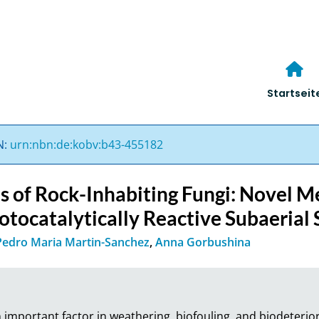
Startseit
N:
urn:nbn:de:kobv:b43-455182
s of Rock-Inhabiting Fungi: Novel M
otocatalytically Reactive Subaerial 
Pedro Maria Martin-Sanchez
,
Anna Gorbushina
n important factor in weathering, biofouling, and biodeterior