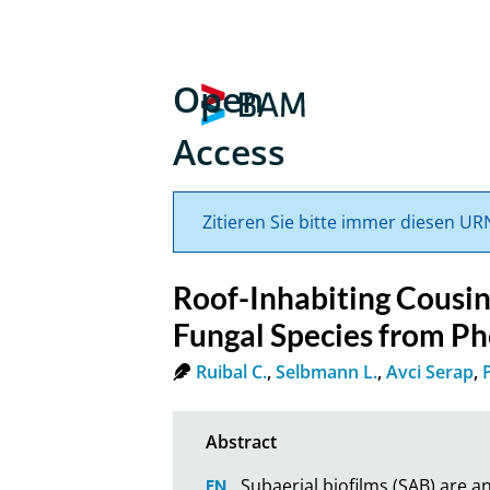
Open
Access
Zitieren Sie bitte immer diesen UR
Roof-Inhabiting Cousin
Fungal Species from Ph
Ruibal C.
,
Selbmann L.
,
Avci Serap
,
Subaerial biofilms (SAB) are a