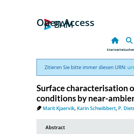
Open Access
Startseite
Suche
Zitieren Sie bitte immer diesen URN:
ur
Surface characterisation o
conditions by near-ambie
Marit Kjaervik
,
Karin Schwibbert
,
P. Diet