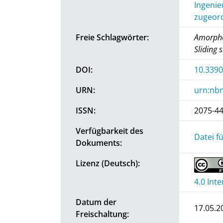
Ingenie
zugeord
Freie Schlagwörter:
Amorphou
Sliding 
DOI:
10.3390
URN:
urn:nbn
ISSN:
2075-4
Verfügbarkeit des
Datei f
Dokuments:
Lizenz (Deutsch):
4.0 Int
Datum der
17.05.2
Freischaltung: