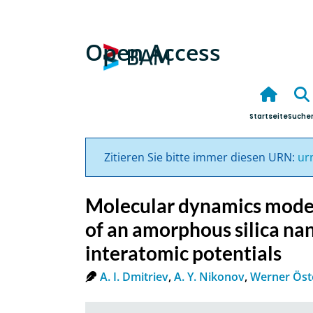
Open Access
Startseite
Suche
Zitieren Sie bitte immer diesen URN:
ur
Molecular dynamics model
of an amorphous silica na
interatomic potentials
A. I. Dmitriev
,
A. Y. Nikonov
,
Werner Öst