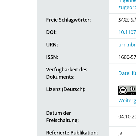
zugeord
Freie Schlagwörter:
SAXS; Si
DOI:
10.110
URN:
urn:nbn
ISSN:
1600-5
Verfügbarkeit des
Datei f
Dokuments:
Lizenz (Deutsch):
Weiterg
Datum der
04.10.2
Freischaltung:
Referierte Publikation:
Ja