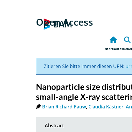
Open Access
Startseite
Suche
Zitieren Sie bitte immer diesen URN:
ur
Nanoparticle size distribut
small-angle X-ray scatter
Brian Richard Pauw
,
Claudia Kästner
,
An