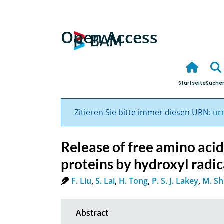
Open Access
Startseite
Suche
Zitieren Sie bitte immer diesen URN:
ur
Release of free amino aci
proteins by hydroxyl radic
F. Liu
,
S. Lai
,
H. Tong
,
P. S. J. Lakey
,
M. Sh