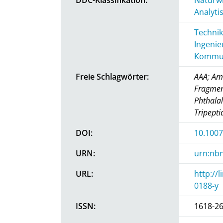
Analyti
Technik
Ingenie
Kommun
Freie Schlagwörter:
AAA; Am
Fragmen
Phthalal
Tripepti
DOI:
10.1007
URN:
urn:nbn
URL:
http://
0188-y
ISSN:
1618-2