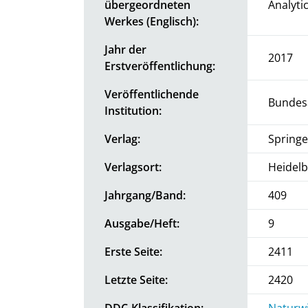
übergeordneten
Analyti
Werkes (Englisch):
Jahr der
2017
Erstveröffentlichung:
Veröffentlichende
Bundesa
Institution:
Verlag:
Springe
Verlagsort:
Heidel
Jahrgang/Band:
409
Ausgabe/Heft:
9
Erste Seite:
2411
Letzte Seite:
2420
DDC-Klassifikation:
Naturwi