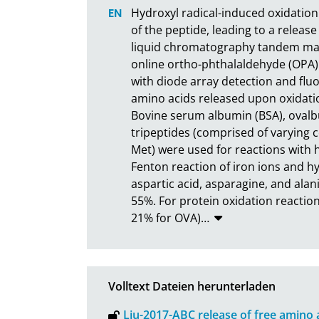
Hydroxyl radical-induced oxidation 
of the peptide, leading to a releas
liquid chromatography tandem ma
online ortho-phthalaldehyde (OPA) 
with diode array detection and fluo
amino acids released upon oxidatio
Bovine serum albumin (BSA), ovalb
tripeptides (comprised of varying c
Met) were used for reactions with 
Fenton reaction of iron ions and hy
aspartic acid, asparagine, and alan
55%. For protein oxidation reaction
21% for OVA)
…
Volltext Dateien herunterladen
Liu-2017-ABC release of free amino 