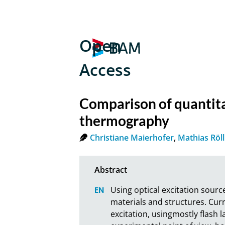
Open
Access
Comparison of quantita
thermography
Christiane Maierhofer
,
Mathias Röll
Using optical excitation sourc
materials and structures. Curr
excitation, usingmostly flash l