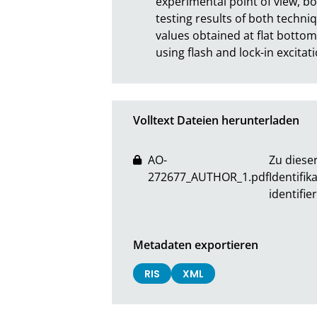
experimental point of view, b
testing results of both techni
values obtained at flat bottom
using flash and lock-in excita
Volltext Dateien herunterladen
AO-
Zu dieser
272677_AUTHOR_1.pdf
Identifik
identifier
Metadaten exportieren
RIS
XML