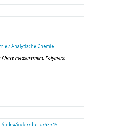
ie / Analytische Chemie
ng; Phase measurement; Polymers;
r/index/index/docId/62549