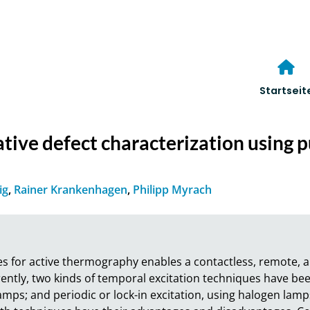
Startseit
tive defect characterization using p
ig
,
Rainer Krankenhagen
,
Philipp Myrach
es for active thermography enables a contactless, remote, a
ently, two kinds of temporal excitation techniques have been
amps; and periodic or lock-in excitation, using halogen lamps