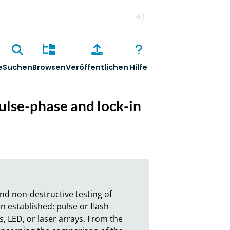
Anmelden
e
Suchen
Browsen
Veröffentlichen
Hilfe
ulse-phase and lock-in
nd non-destructive testing of 
 established: pulse or flash 
, LED, or laser arrays. From the 