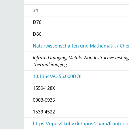
34
D76
D86
Naturwissenschaften und Mathematik / Chem
Infrared imaging; Metals; Nondestructive testi
Thermal imaging
10.1364/AO.55.000D76
1559-128X
0003-6935
1539-4522
https://opus4.kobv.de/opus4-bam/frontdoo