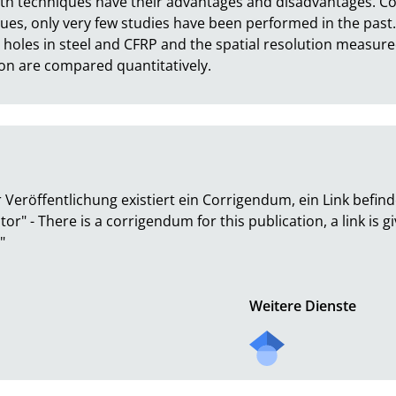
oth techniques have their advantages and disadvantages. Co
ques, only very few studies have been performed in the past. 
 holes in steel and CFRP and the spatial resolution measured
tion are compared quantitatively.
 Veröffentlichung existiert ein Corrigendum, ein Link befind
ator" - There is a corrigendum for this publication, a link is g
"
Weitere Dienste