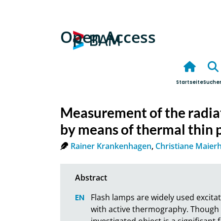
Open Access
Startseite
Suche
Measurement of the radiat
by means of thermal thin 
Rainer Krankenhagen
,
Christiane Maier
Flash lamps are widely used excitati
with active thermography. Though th
investigated object is a significant 