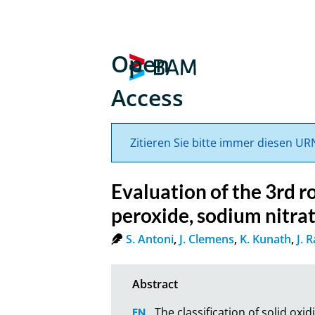
Open
Access
Zitieren Sie bitte immer diesen UR
Evaluation of the 3rd r
peroxide, sodium nitr
S. Antoni
,
J. Clemens
,
K. Kunath
,
J. 
The classification of solid ox