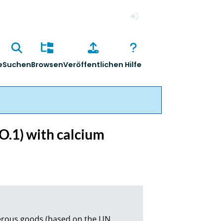
Anmelden
e
Suchen
Browsen
Veröffentlichen
Hilfe
 O.1) with calcium
gerous goods (based on the UN 