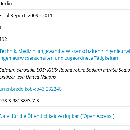
Berlin
Final Report, 2009 - 2011
1
192
Technik, Medizin, angewandte Wissenschaften / Ingenieurwi
Ingenieurwissenschaften und zugeordnete Tätigkeiten
Calcium peroxide; EOS; IGUS; Round robin; Sodium nitrate; Sod
oxidizer test; United Nations
urn:nbn:de:kobv:b43-232246
978-3-9813853-7-3
Datei für die Öffentlichkeit verfügbar ("Open Access")