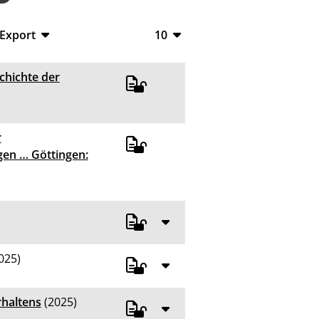
Export
10
BibTeX
10
chichte der
CSV
20
RIS
50
r
XML
100
en … Göttingen:
025)
rhaltens
(2025)