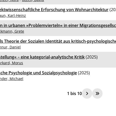
ektwissenschaftliche Erforschung von Wohnarchitektur
(20
aun, Karl-Heinz
n in urbanen »Problemvierteln« in einer Migrationsgesellsc
ckmann, Grete
els Theorie der Sozialen Identität aus kritisch-psychologisc
hnur, Daniel
tellung« – eine kategorial-analytische Kritik
(2025)
rkard, Morus
ische Psychologie und Sozialpsychologie
(2025)
nder, Michael
1
bis
10