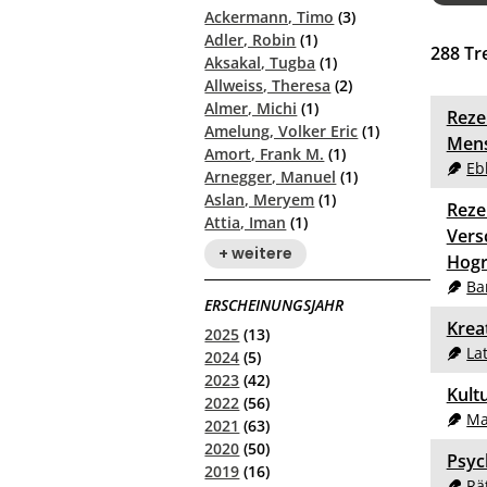
Ackermann, Timo
(3)
Adler, Robin
(1)
288
Tre
Aksakal, Tugba
(1)
Allweiss, Theresa
(2)
Almer, Michi
(1)
Reze
Amelung, Volker Eric
(1)
Mens
Amort, Frank M.
(1)
Eb
Arnegger, Manuel
(1)
Aslan, Meryem
(1)
Reze
Attia, Iman
(1)
Vers
+ weitere
Hogr
Ba
ERSCHEINUNGSJAHR
Krea
2025
(13)
La
2024
(5)
2023
(42)
Kult
2022
(56)
Ma
2021
(63)
2020
(50)
Psyc
2019
(16)
Rä