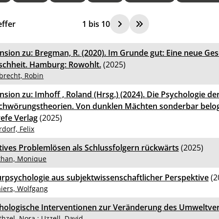
ffer
1
bis
10
nsion zu: Bregman, R. (2020). Im Grunde gut: Eine neue Ges
chheit. Hamburg: Rowohlt.
(2025)
brecht, Robin
nsion zu: Imhoff , Roland (Hrsg.) (2024). Die Psychologie de
chwörungstheorien. Von dunklen Mächten sonderbar belog
efe Verlag
(2025)
rdorf, Felix
tives Problemlösen als Schlussfolgern rückwärts
(2025)
than, Monique
urpsychologie aus subjektwissenschaftlicher Perspektive
(2
iers, Wolfgang
hologische Interventionen zur Veränderung des Umweltve
thzel, Nora
;
Uzzell, David