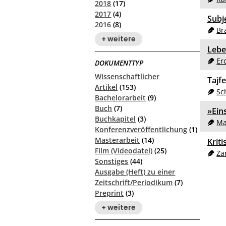
2018
(17)
2017
(4)
Subj
2016
(8)
Br
+ weitere
Lebe
Er
DOKUMENTTYP
Wissenschaftlicher
Tajf
Artikel
(153)
Sc
Bachelorarbeit
(9)
Buch
(7)
»Eins
Buchkapitel
(3)
Ma
Konferenzveröffentlichung
(1)
Masterarbeit
(14)
Krit
Film (Videodatei)
(25)
Za
Sonstiges
(44)
Ausgabe (Heft) zu einer
Zeitschrift/Periodikum
(7)
Preprint
(3)
+ weitere