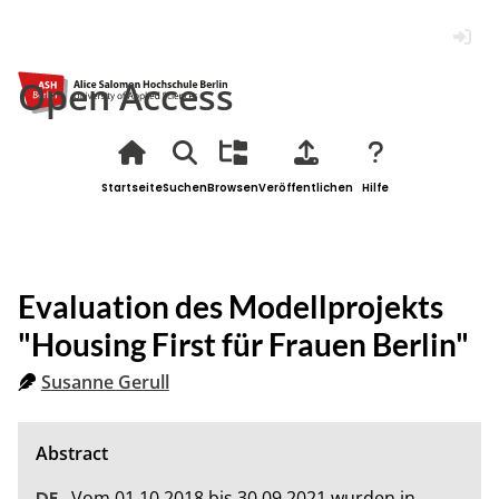
Anmel
Open Access
Startseite
Suchen
Browsen
Veröffentlichen
Hilfe
Evaluation des Modellprojekts
"Housing First für Frauen Berlin"
Susanne Gerull
Vom 01.10.2018 bis 30.09.2021 wurden in 