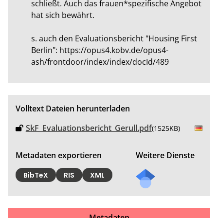
schließt. Auch das frauen*spezifische Angebot 
hat sich bewährt.

s. auch den Evaluationsbericht "Housing First 
Berlin": https://opus4.kobv.de/opus4-
ash/frontdoor/index/index/docId/489
Volltext Dateien herunterladen
SkF_Evaluationsbericht_Gerull.pdf
(1525KB)
Metadaten exportieren
Weitere Dienste
Mail
BibTeX
RIS
XML
an
die/d
en
Metadaten