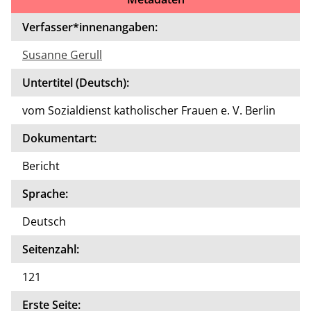
Auto
r*in
Verfasser*innenangaben:
des
Susanne Gerull
Doku
ment
Untertitel (Deutsch):
s
verfa
vom Sozialdienst katholischer Frauen e. V. Berlin
ssen
Dokumentart:
Bericht
Sprache:
Deutsch
Seitenzahl:
121
Erste Seite: