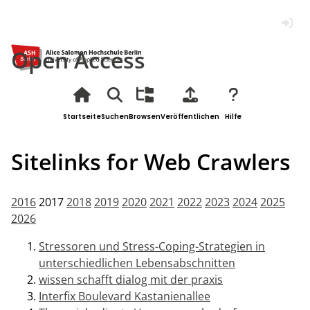
Anmel
Open Access
Startseite
Suchen
Browsen
Veröffentlichen
Hilfe
Sitelinks for Web Crawlers
2016
2017
2018
2019
2020
2021
2022
2023
2024
2025
2026
Stressoren und Stress-Coping-Strategien in
unterschiedlichen Lebensabschnitten
wissen schafft dialog mit der praxis
Interfix Boulevard Kastanienallee