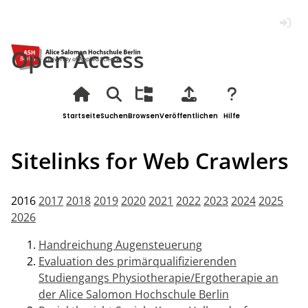
Anmel
Open Access
Startseite
Suchen
Browsen
Veröffentlichen
Hilfe
Sitelinks for Web Crawlers
2016
2017
2018
2019
2020
2021
2022
2023
2024
2025
2026
Handreichung Augensteuerung
Evaluation des primärqualifizierenden
Studiengangs Physiotherapie/Ergotherapie an
der Alice Salomon Hochschule Berlin