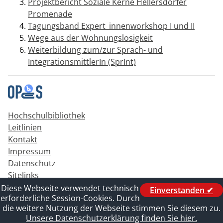
Projektbericht Soziale Kerne Hellersdorfer
Promenade
Tagungsband Expert_innenworkshop I und II
Wege aus der Wohnungslosigkeit
Weiterbildung zum/zur Sprach- und
IntegrationsmittlerIn (SprInt)
Hochschulbibliothek
Leitlinien
Kontakt
Impressum
Datenschutz
Sitelinks
Diese Webseite verwendet technisch
Einverstanden ✔
erforderliche Session-Cookies. Durch
die weitere Nutzung der Webseite stimmen Sie diesem zu.
Unsere Datenschutzerklärung finden Sie hier.