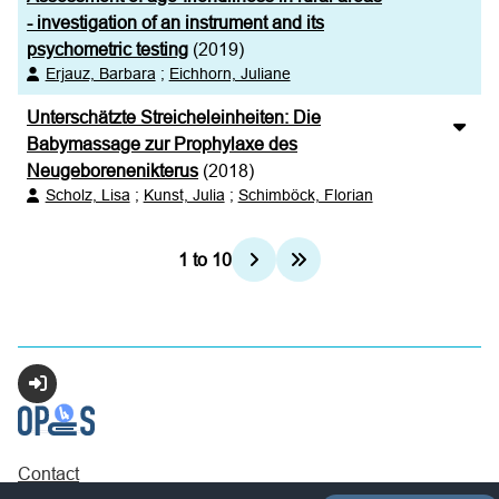
- investigation of an instrument and its
psychometric testing
(2019)
Erjauz, Barbara
;
Eichhorn, Juliane
Unterschätzte Streicheleinheiten: Die
Babymassage zur Prophylaxe des
Neugeborenenikterus
(2018)
Scholz, Lisa
;
Kunst, Julia
;
Schimböck, Florian
1
to
10
Login
Contact