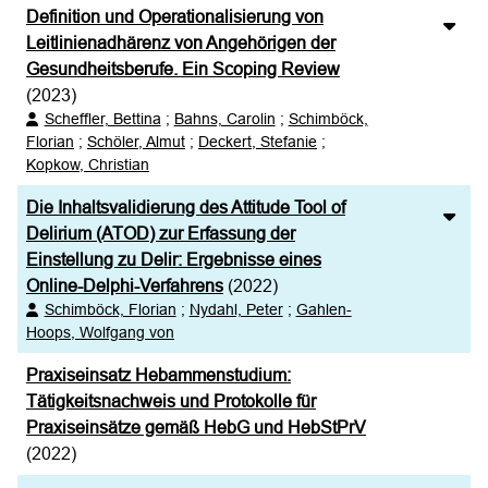
Definition und Operationalisierung von
XML
100
Leitlinienadhärenz von Angehörigen der
Gesundheitsberufe. Ein Scoping Review
(2023)
Scheffler, Bettina
;
Bahns, Carolin
;
Schimböck,
Florian
;
Schöler, Almut
;
Deckert, Stefanie
;
Kopkow, Christian
Die Inhaltsvalidierung des Attitude Tool of
Delirium (ATOD) zur Erfassung der
Einstellung zu Delir: Ergebnisse eines
Online-Delphi-Verfahrens
(2022)
Schimböck, Florian
;
Nydahl, Peter
;
Gahlen-
Hoops, Wolfgang von
Praxiseinsatz Hebammenstudium:
Tätigkeitsnachweis und Protokolle für
Praxiseinsätze gemäß HebG und HebStPrV
(2022)