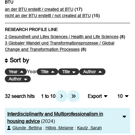
BTU
an der BTU erstellt / created at BTU
(17)
nicht an der BTU erstellt / not created at BTU
(15)
RESEARCH PROFILE LINE
2 Gesundheit und Lifes Sciences / Health and Life Sciences
(8)
3 Globaler Wandel und Transformationsprozesse / Global
Change and Transformation Processes
(8)
Sort by
Year
Year
Title
Title
Author
Author
32
search hits
1
to
10
Export
10
BibTeX
10
Interdisciplinarity and Multiprofessionalism in
CSV
20
housing advice
(2024)
Glunde, Bettina
;
Hilbig, Melanie
;
Kautz, Sarah
RIS
50