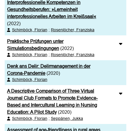
Interprofessionelle Kompetenzen in
Gesundheitsberufen: »Lerneinheit
interprofessionelles Arbeiten im Kreißsaal«
(2022)
Schimböck, Florian
;
Rosenlöcher, Franziska
Praktische Prüfungen unter
Simulationsbedingungen
(2022)
Schimböck, Florian
;
Rosenlöcher, Franziska
Denk ans Delir: Delirmanagement in der
Corona-Pandemie
(2020)
Schimböck, Florian
A Descriptive Comparison of Three Virtual
Journal Club Formats to Promote Evidence-
Based and Intercultural Learning in Nursing
Education: A Pilot Study
(2020)
Schimböck, Florian
;
Seppänen, Jukka
Assessment of age-friendliness in rural areas