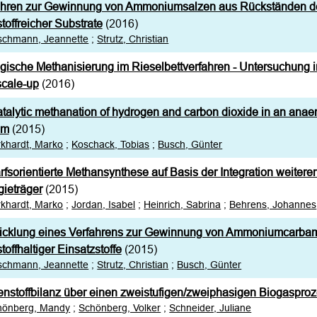
ahren zur Gewinnung von Ammoniumsalzen aus Rückständen d
stoffreicher Substrate
(2016)
schmann, Jeannette
;
Strutz, Christian
ogische Methanisierung im Rieselbettverfahren - Untersuchun
scale-up
(2016)
talytic methanation of hydrogen and carbon dioxide in an anae
em
(2015)
khardt, Marko
;
Koschack, Tobias
;
Busch, Günter
fsorientierte Methansynthese auf Basis der Integration weitere
ieträger
(2015)
khardt, Marko
;
Jordan, Isabel
;
Heinrich, Sabrina
;
Behrens, Johannes
icklung eines Verfahrens zur Gewinnung von Ammoniumcarbam
stoffhaltiger Einsatzstoffe
(2015)
schmann, Jeannette
;
Strutz, Christian
;
Busch, Günter
enstoffbilanz über einen zweistufigen/zweiphasigen Biogaspro
hönberg, Mandy
;
Schönberg, Volker
;
Schneider, Juliane