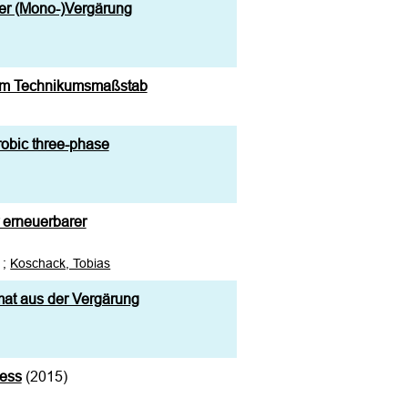
er (Mono-)Vergärung
g im Technikumsmaßstab
robic three-phase
r erneuerbarer
;
Koschack, Tobias
at aus der Vergärung
zess
(2015)