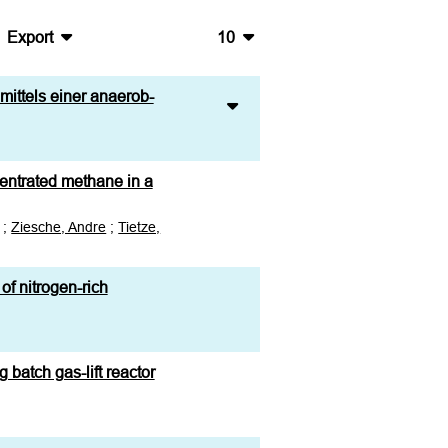
Export
10
BibTeX
10
mittels einer anaerob-
CSV
20
RIS
50
centrated methane in a
XML
100
;
Ziesche, Andre
;
Tietze,
of nitrogen-rich
batch gas-lift reactor