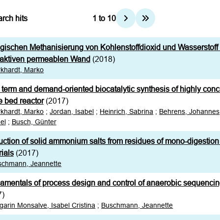
rch hits
1
to
10
gischen Methanisierung von Kohlenstoffdioxid und Wasserstoff 
eaktiven permeablen Wand
(2018)
khardt, Marko
term and demand-oriented biocatalytic synthesis of highly con
le bed reactor
(2017)
khardt, Marko
;
Jordan, Isabel
;
Heinrich, Sabrina
;
Behrens, Johannes
el
;
Busch, Günter
ction of solid ammonium salts from residues of mono-digestion 
ials
(2017)
schmann, Jeannette
mentals of process design and control of anaerobic sequencing 
7)
garin Monsalve, Isabel Cristina
;
Buschmann, Jeannette