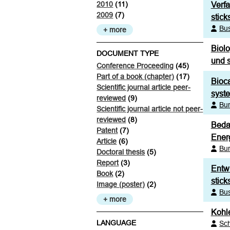
2010
(11)
Verf
2009
(7)
stick
Bu
+ more
Biol
DOCUMENT TYPE
und 
Conference Proceeding
(45)
Part of a book (chapter)
(17)
Bioca
Scientific journal article peer-
syst
reviewed
(9)
Bur
Scientific journal article not peer-
reviewed
(8)
Bedar
Patent
(7)
Energ
Article
(6)
Bur
Doctoral thesis
(5)
Report
(3)
Entw
Book
(2)
stick
Image (poster)
(2)
Bu
+ more
Kohl
LANGUAGE
Sc