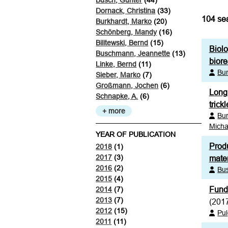
Busch, Günter
(44)
Dornack, Christina
(33)
104
sea
Burkhardt, Marko
(20)
Schönberg, Mandy
(16)
Bilitewski, Bernd
(15)
Biolo
Buschmann, Jeannette
(13)
bior
Linke, Bernd
(11)
Bur
Sieber, Marko
(7)
Großmann, Jochen
(6)
Long 
Schnapke, A.
(6)
trick
+ more
Bur
Micha
YEAR OF PUBLICATION
Produ
2018
(1)
2017
(3)
mater
2016
(2)
Bu
2015
(4)
Funda
2014
(7)
2013
(7)
(201
2012
(15)
Pul
2011
(11)