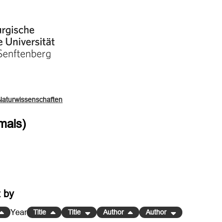
Naturwissenschaften
mals)
t by
Year
Title
Title
Author
Author