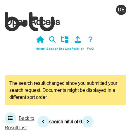
Deutsc
Open Access
Home
Search
Browse
Publish
FAQ
The search result changed since you submitted your
search request. Documents might be displayed in a
different sort order.
Back to
search hit
4
of
6
Result List