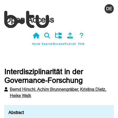
Deutsc
Open Access
Home
Search
Browse
Publish
FAQ
Interdisziplinarität in der
Governance-Forschung
Bernd Hirschl
,
Achim Brunnengräber
,
Kristina Dietz
,
Heike Walk