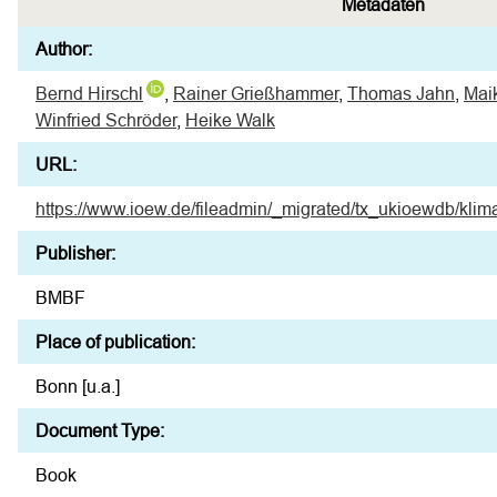
Metadaten
Author:
Bernd Hirschl
,
Rainer Grießhammer
,
Thomas Jahn
,
Mai
Winfried Schröder
,
Heike Walk
URL:
https://www.ioew.de/fileadmin/_migrated/tx_ukioewdb/klim
Publisher:
BMBF
Place of publication:
Bonn [u.a.]
Document Type:
Book