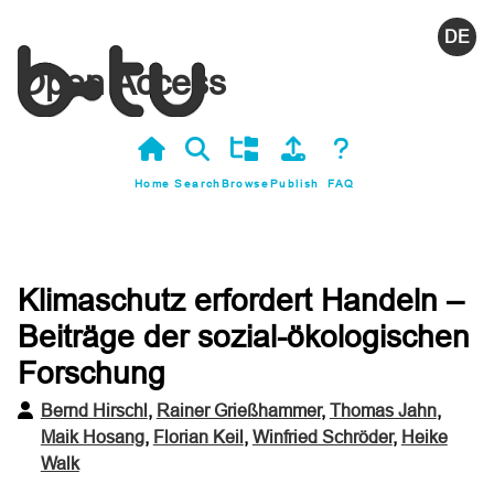
Deutsc
Open Access
Home
Search
Browse
Publish
FAQ
Klimaschutz erfordert Handeln –
Beiträge der sozial-ökologischen
Forschung
Bernd Hirschl
,
Rainer Grießhammer
,
Thomas Jahn
,
Maik Hosang
,
Florian Keil
,
Winfried Schröder
,
Heike
Walk