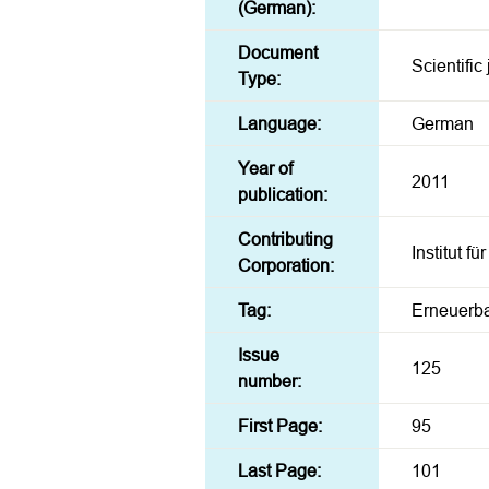
(German):
Document
Scientific
Type:
Language:
German
Year of
2011
publication:
Contributing
Institut f
Corporation:
Tag:
Erneuerba
Issue
125
number:
First Page:
95
Last Page:
101