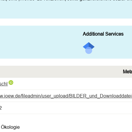
Additional Services
Met
schl
www.ioew.de/fileadmin/user_upload/BILDER_und_Downloaddatei
2
e Ökologie