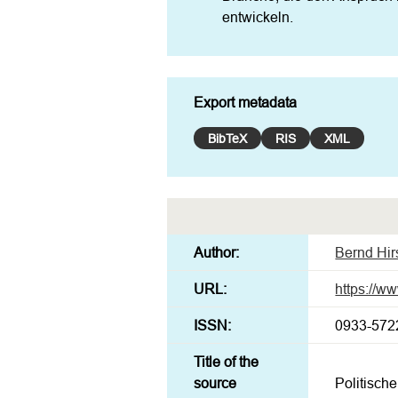
entwickeln.
Export metadata
BibTeX
RIS
XML
Author:
Bernd Hir
URL:
https://
ISSN:
0933-572
Title of the
source
Politisch