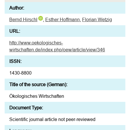
Author:
Bernd Hirschl
,
Esther Hoffmann
,
Florian Wetzig
URL:
http://www.oekologisches-
wirtschaften.de/index.php/oew/article/view/346
ISSN:
1430-8800
Title of the source (German):
Ökologisches Wirtschaften
Document Type:
Scientific journal article not peer-reviewed