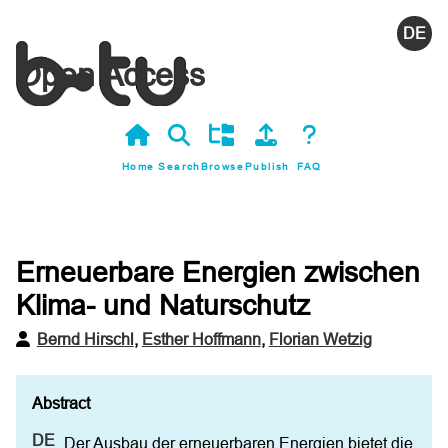
Deutsc
Open Access
Home
Search
Browse
Publish
FAQ
Erneuerbare Energien zwischen
Klima- und Naturschutz
Bernd Hirschl
,
Esther Hoffmann
,
Florian Wetzig
Der Ausbau der erneuerbaren Energien bietet die 