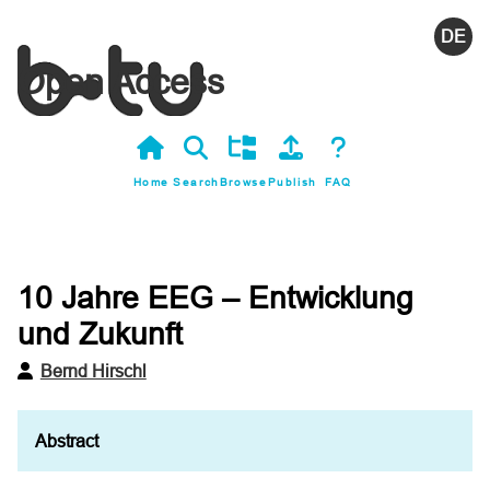
Deutsc
Open Access
Home
Search
Browse
Publish
FAQ
10 Jahre EEG – Entwicklung
und Zukunft
Bernd Hirschl