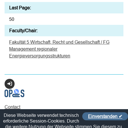
Last Page:
50
Faculty/Chair:
Fakultät 5 Wirtschaft, Recht und Gesellschaft / FG
Management regionaler
Energieversorgungsstrukturen
Login
Contact
Policy
Diese Webseite verwendet technisch
Einverstanden ✔
Imprint / Privacy Policy
erforderliche Session-Cookies. Durch
die weitere Nutzung der Webseite stimmen Sie diesem zu.
Sitelinks