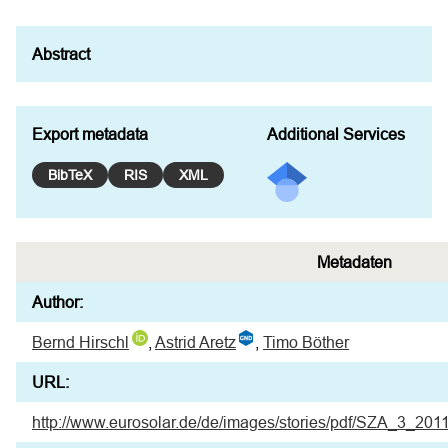
Export metadata
Additional Services
BibTeX
RIS
XML
Metadaten
Author:
Bernd Hirschl
,
Astrid Aretz
,
Timo Böther
URL:
http://www.eurosolar.de/de/images/stories/pdf/SZA_3_20