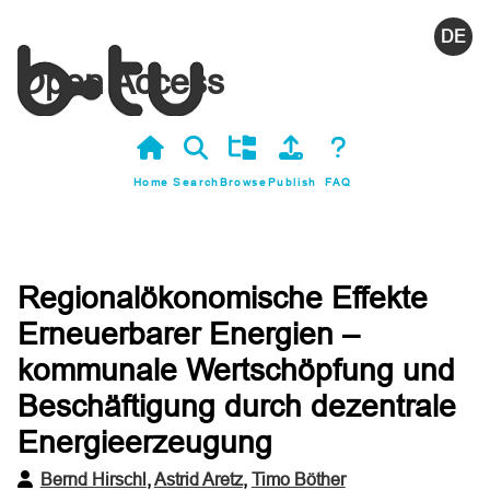
Deutsc
Open Access
Home
Search
Browse
Publish
FAQ
Regionalökonomische Effekte
Erneuerbarer Energien –
kommunale Wertschöpfung und
Beschäftigung durch dezentrale
Energieerzeugung
Bernd Hirschl
,
Astrid Aretz
,
Timo Böther