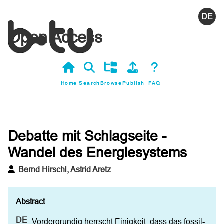
Deutsc
Open Access
Home
Search
Browse
Publish
FAQ
Debatte mit Schlagseite -
Wandel des Energiesystems
Bernd Hirschl
,
Astrid Aretz
Vordergründig herrscht Einigkeit, dass das fossil-