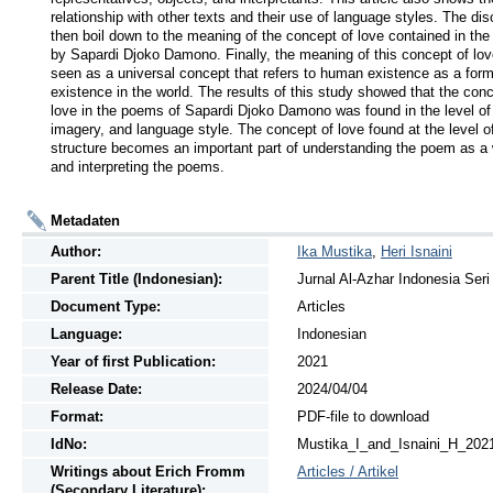
relationship with other texts and their use of language styles. The dis
then boil down to the meaning of the concept of love contained in the
by Sapardi Djoko Damono. Finally, the meaning of this concept of lov
seen as a universal concept that refers to human existence as a form 
existence in the world. The results of this study showed that the conc
love in the poems of Sapardi Djoko Damono was found in the level of d
imagery, and language style. The concept of love found at the level of
structure becomes an important part of understanding the poem as a 
and interpreting the poems.
Metadaten
Author:
Ika Mustika
,
Heri Isnaini
Parent Title (Indonesian):
Jurnal Al-Azhar Indonesia Seri
Document Type:
Articles
Language:
Indonesian
Year of first Publication:
2021
Release Date:
2024/04/04
Format:
PDF-file to download
IdNo:
Mustika_I_and_Isnaini_H_202
Writings
about
Erich Fromm
Articles / Artikel
(Secondary Literature):