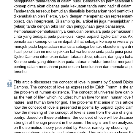
penggunaan tanda-tanda di dalam puisi. Berdasarkan permasalahan te
konsep cinta akan dibahas pada kekuatan tanda yang hadir di dalam p
Tanda-tanda tersebut kemudian dianalisis berdasarkan teori semiotika
dikemukakan oleh Pierce, yakni dengan memperhatikan representame
object, dan interpretant. Di samping itu, artikel ini juga menunjukkan
(relasi) tanda dengan teks lain dan penggunaan gaya bahasanya. 
Pembahasan-pembahasannya kemudian bermuara pada pemaknaan k
cinta yang terdapat pada puisi-puisi karya Sapardi Djoko Damono. Akh
pemaknaan konsep cinta ini dapat dilihat sebagai konsep universal ya
merujuk pada keperiadaan manusia sebagai bentuk eksistensinya di d
Hasil penelitian ini menunjukkan bahwa konsep cinta pada puisi-puisi 
Djoko Damono ditemukan dalam tataran diksi, citraan, dan gaya baha
Konsep cinta yang ditemukan pada tataran struktur tersebut menjadi 
penting dalam memahami puisi secara keseluruhan dan memaknai puis
tersebut.
This article discusses the concept of love in poems by Sapardi Djoko 
Damono. The concept of love as expressed by Erich Fromm is the an
the problem of human existence. The concept of universal love can b
as the >art of life< which includes: human love for man, human love fo
nature, and human love for god. The problems that arise in this article 
how the concept of love is presented in poems by Sapardi Djoko Dam
how the meaning of the concept of love is seen from the use of signs 
poetry. Based on these problems, the concept of love will be discusse
strength of the sign present in the poem. The signs are then analyzed
on the semiotics theory presented by Pierce, namely by observing 
representatives, objects, and interpretants. This article also shows th