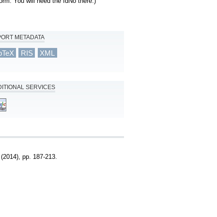
orm. You will need the IdNo there.)
PORT METADATA
bTeX
RIS
XML
ITIONAL SERVICES
2014), pp. 187-213.