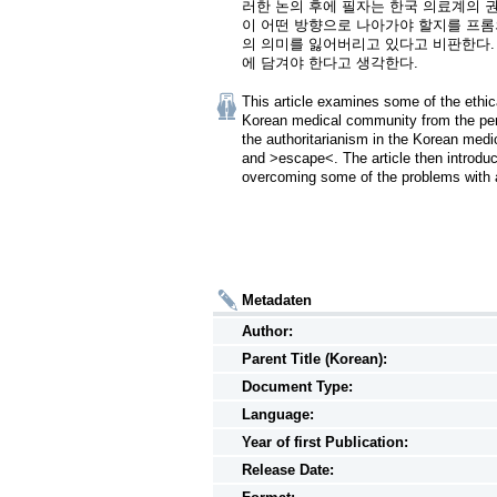
러한 논의 후에 필자는 한국 의료계의
이 어떤 방향으로 나아가야 할지를 프롬
의 의미를 잃어버리고 있다고 비판한다
에 담겨야 한다고 생각한다.
This article examines some of the ethica
Korean medical community from the persp
the authoritarianism in the Korean med
and >escape<. The article then introdu
overcoming some of the problems with 
Metadaten
Author:
Parent Title (Korean):
Document Type:
Language:
Year of first Publication:
Release Date: