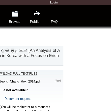
Login
Browse
Publish
FAQ
으로 [An Analysis of A
 in Korea with a Focus on Erich
NLOAD FULL TEXT FILES
(kor)
Jeong_Chang_Rok_2014.pdf
File not available?
Document request
(You will be redirectet to a request-f