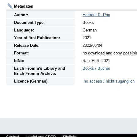
Metadaten
Author:
Hartmut R. Rau
Document Type:
Books
Language:
German
Year of first Publication:
2021
Release Date:
2022/05/04
Format:
no download and copy possibl
IdNo:
Rau_H_R_2021
Erich Fromm's Library and
Books / Bücher
Erich Fromm Archive:
Licence (German):
no access / nicht zugänglich