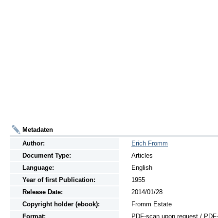
Metadaten
Author:
Erich Fromm
Document Type:
Articles
Language:
English
Year of first Publication:
1955
Release Date:
2014/01/28
Copyright holder (ebook):
Fromm Estate
Format:
PDF-scan upon request / PDF-