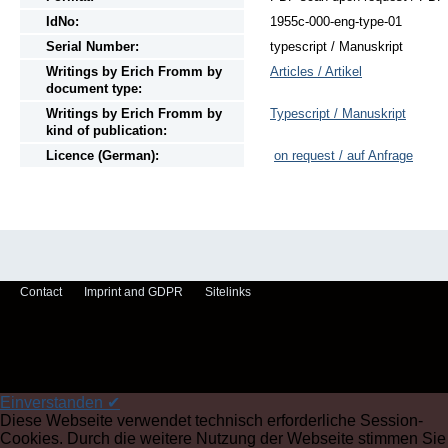
IdNo:
1955c-000-eng-type-01
Serial Number:
typescript / Manuskript
Writings
by
Erich Fromm by
Articles / Artikel
document type:
Writings
by
Erich Fromm by
Typescript / Manuskript
kind of publication:
Licence (German):
on request / auf Anfrage
Contact
Imprint and GDPR
Sitelinks
Einverstanden ✔
Diese Webseite verwendet technisch erforderliche Session-
Cookies. Durch die weitere Nutzung der Webseite stimmen Sie