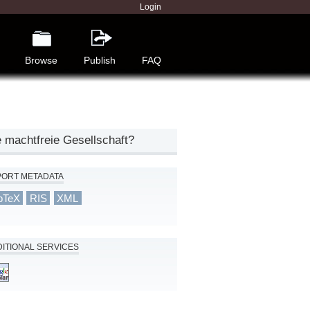
Login
Browse
Publish
FAQ
 machtfreie Gesellschaft?
PORT METADATA
bTeX
RIS
XML
ITIONAL SERVICES