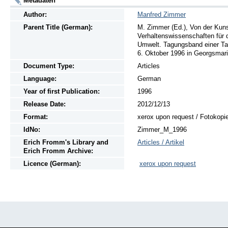
Metadaten
Author:
Manfred Zimmer
Parent Title (German):
M. Zimmer (Ed.), Von der Kuns
Verhaltenswissenschaften für 
Umwelt. Tagungsband einer Tag
6. Oktober 1996 in Georgsmarie
Document Type:
Articles
Language:
German
Year of first Publication:
1996
Release Date:
2012/12/13
Format:
xerox upon request / Fotokopi
IdNo:
Zimmer_M_1996
Erich Fromm's Library and
Articles / Artikel
Erich Fromm Archive:
Licence (German):
xerox upon request