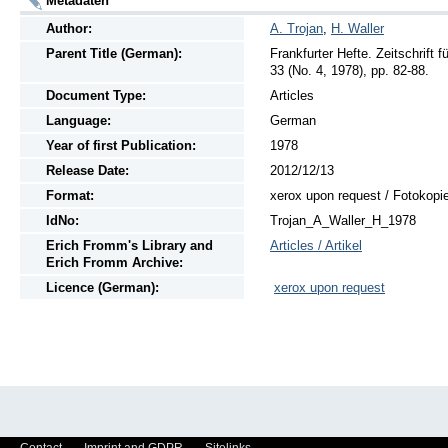
Metadaten
Author:
A. Trojan
,
H. Waller
Parent Title (German):
Frankfurter Hefte. Zeitschrift
33 (No. 4, 1978), pp. 82-88.
Document Type:
Articles
Language:
German
Year of first Publication:
1978
Release Date:
2012/12/13
Format:
xerox upon request / Fotokopi
IdNo:
Trojan_A_Waller_H_1978
Erich Fromm's Library and
Articles / Artikel
Erich Fromm Archive:
Licence (German):
xerox upon request