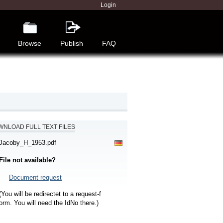
Login
Browse
Publish
FAQ
NLOAD FULL TEXT FILES
Jacoby_H_1953.pdf
File not available?
Document request
(You will be redirectet to a request-f
orm. You will need the IdNo there.)