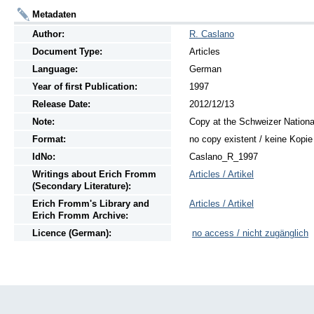
Metadaten
Author:
R. Caslano
Document Type:
Articles
Language:
German
Year of first Publication:
1997
Release Date:
2012/12/13
Note:
Copy at the Schweizer National
Format:
no copy existent / keine Kopi
IdNo:
Caslano_R_1997
Writings
about
Erich Fromm
Articles / Artikel
(Secondary Literature):
Erich Fromm's Library and
Articles / Artikel
Erich Fromm Archive:
Licence (German):
no access / nicht zugänglich