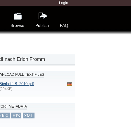
Login
Browse
Publish
FAQ
til nach Erich Fromm
NLOAD FULL TEXT FILES
Bierhoff_B_2010.pdf
(204KB)
PORT METADATA
bTeX
RIS
XML