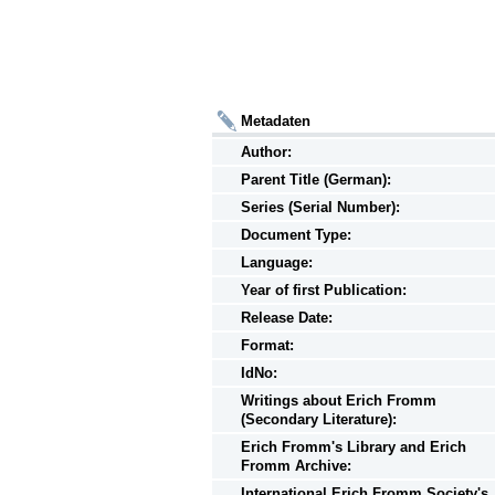
Metadaten
Author:
Parent Title (German):
Series (Serial Number):
Document Type:
Language:
Year of first Publication:
Release Date:
Format:
IdNo:
Writings
about
Erich Fromm
(Secondary Literature):
Erich Fromm's Library and Erich
Fromm Archive:
International Erich Fromm Society's