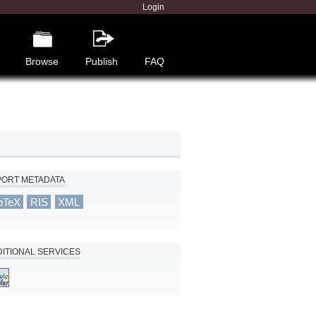
Login
Browse
Publish
FAQ
PORT METADATA
bTeX
RIS
XML
ITIONAL SERVICES