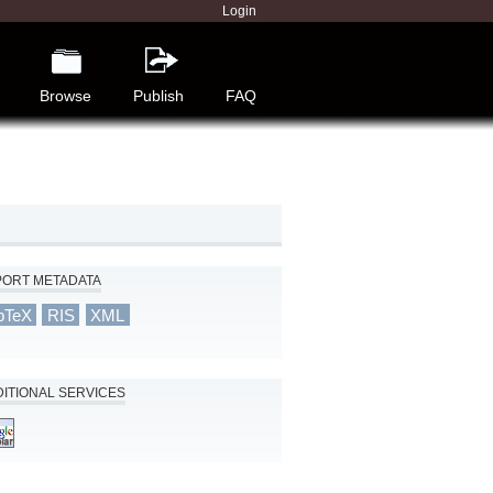
Login
Browse
Publish
FAQ
PORT METADATA
bTeX
RIS
XML
ITIONAL SERVICES